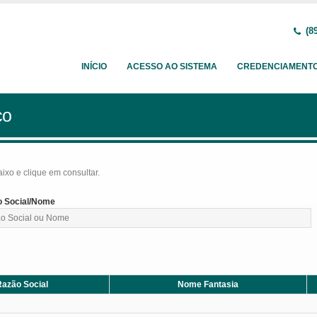
(89
INÍCIO
ACESSO AO SISTEMA
CREDENCIAMENT
ço
baixo e clique em consultar.
 Social/Nome
azão Social
Nome Fantasia