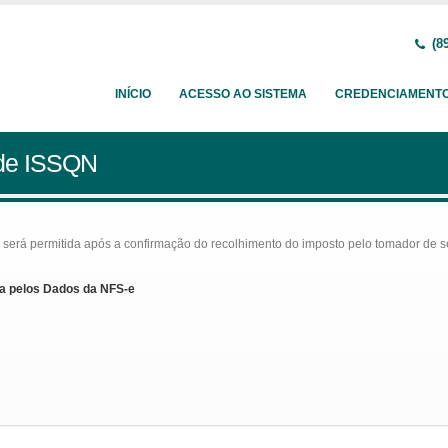
(89
INÍCIO
ACESSO AO SISTEMA
CREDENCIAMENT
 de ISSQN
rá permitida após a confirmação do recolhimento do imposto pelo tomador de serv
a pelos Dados da NFS-e