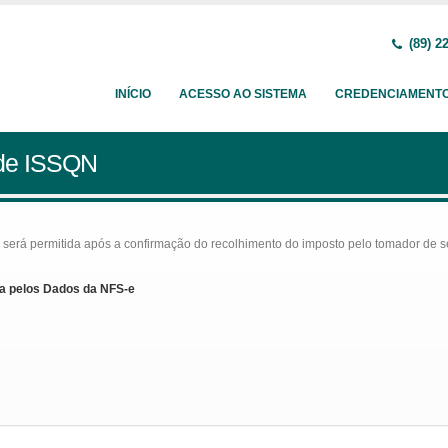
(89) 2
INÍCIO
ACESSO AO SISTEMA
CREDENCIAMENT
 de ISSQN
rá permitida após a confirmação do recolhimento do imposto pelo tomador de serv
a pelos Dados da NFS-e