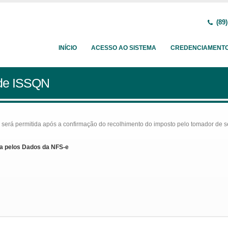
(89)
INÍCIO
ACESSO AO SISTEMA
CREDENCIAMENT
 de ISSQN
rá permitida após a confirmação do recolhimento do imposto pelo tomador de serv
a pelos Dados da NFS-e