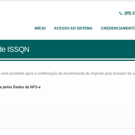
(89) 2
INÍCIO
ACESSO AO SISTEMA
CREDENCIAMENT
 de ISSQN
rá permitida após a confirmação do recolhimento do imposto pelo tomador de serv
a pelos Dados da NFS-e