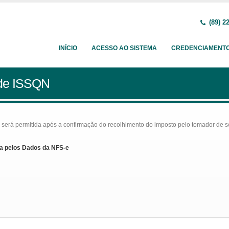
(89) 2
INÍCIO
ACESSO AO SISTEMA
CREDENCIAMENT
 de ISSQN
rá permitida após a confirmação do recolhimento do imposto pelo tomador de serv
a pelos Dados da NFS-e