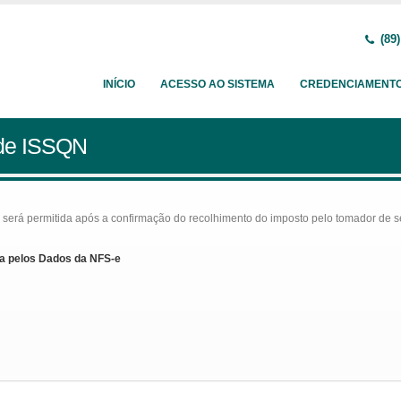
(89)
INÍCIO
ACESSO AO SISTEMA
CREDENCIAMENT
 de ISSQN
rá permitida após a confirmação do recolhimento do imposto pelo tomador de serv
a pelos Dados da NFS-e