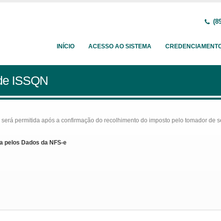
(89
INÍCIO
ACESSO AO SISTEMA
CREDENCIAMENT
 de ISSQN
rá permitida após a confirmação do recolhimento do imposto pelo tomador de serv
a pelos Dados da NFS-e