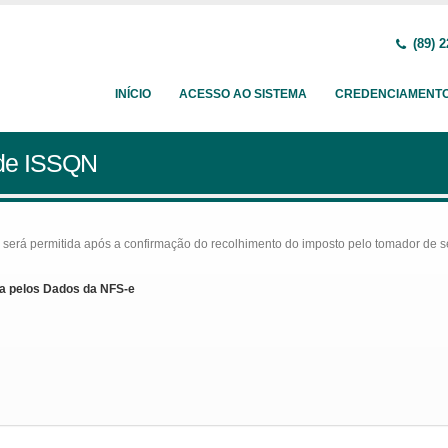
(89) 2
INÍCIO
ACESSO AO SISTEMA
CREDENCIAMENT
 de ISSQN
rá permitida após a confirmação do recolhimento do imposto pelo tomador de serv
a pelos Dados da NFS-e