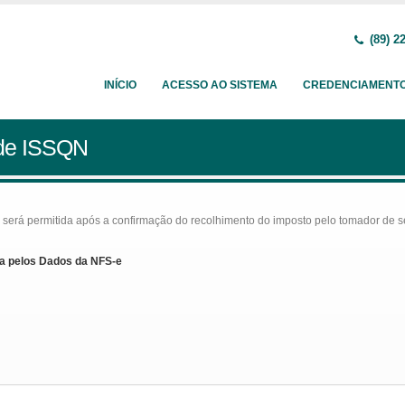
(89) 2
INÍCIO
ACESSO AO SISTEMA
CREDENCIAMENT
 de ISSQN
rá permitida após a confirmação do recolhimento do imposto pelo tomador de serv
a pelos Dados da NFS-e