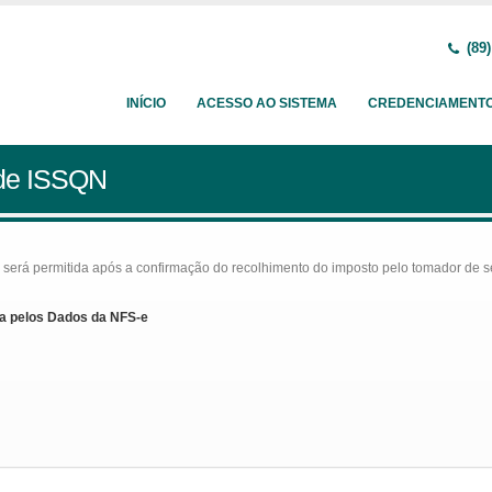
(89)
INÍCIO
ACESSO AO SISTEMA
CREDENCIAMENT
 de ISSQN
rá permitida após a confirmação do recolhimento do imposto pelo tomador de serv
a pelos Dados da NFS-e