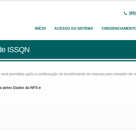
(89)
INÍCIO
ACESSO AO SISTEMA
CREDENCIAMENT
 de ISSQN
rá permitida após a confirmação do recolhimento do imposto pelo tomador de serv
a pelos Dados da NFS-e