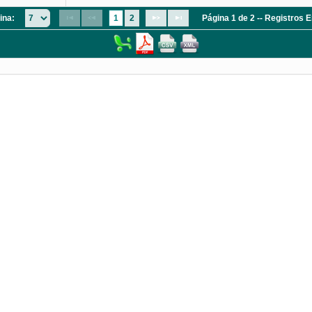
ina:
1
2
Página 1 de 2 -- Registros 