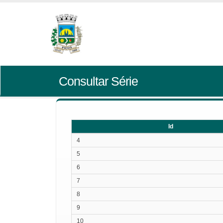
Consultar Série
Id
Id
4
5
6
7
8
9
10