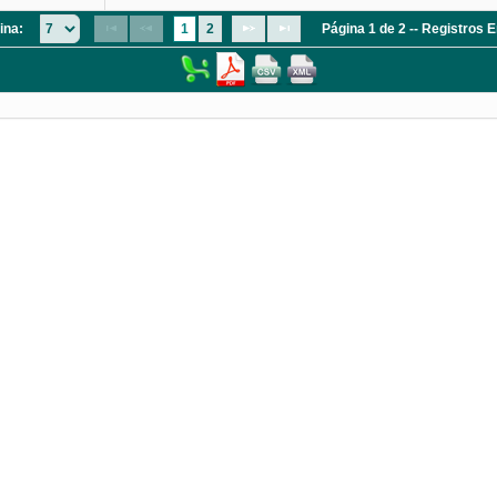
ina:
1
2
Página 1 de 2 -- Registros 