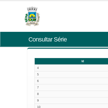
Consultar Série
Id
Id
4
5
6
7
8
9
10