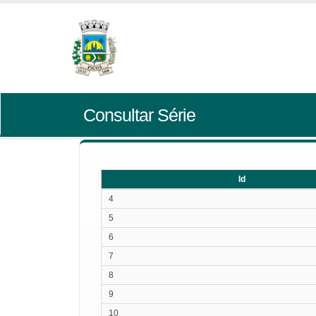
Consultar Série
Id
Id
4
5
6
7
8
9
10