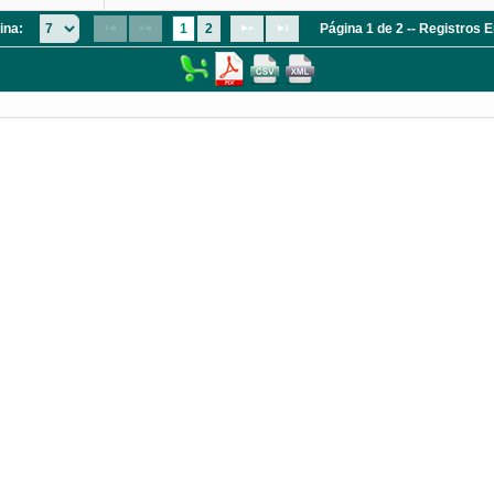
ina:
1
2
Página 1 de 2 -- Registros 