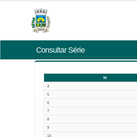
Consultar Série
Id
Id
4
5
6
7
8
9
10