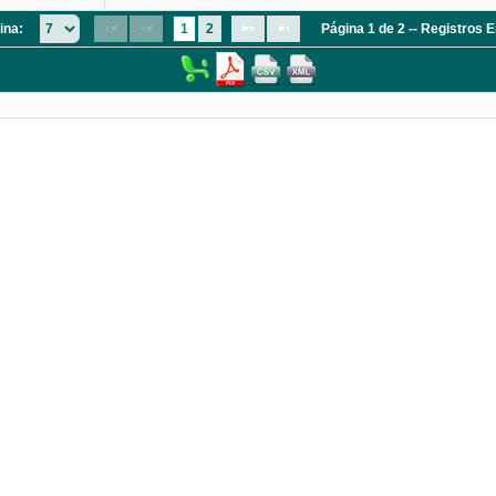
ina:
1
2
Página 1 de 2 -- Registros 