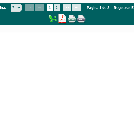
ina:
1
2
Página 1 de 2 -- Registros 