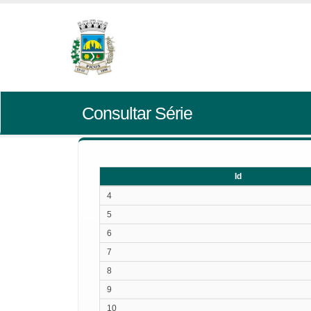
Consultar Série
Id
Id
4
5
6
7
8
9
10