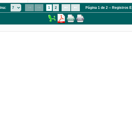
ina:
1
2
Página 1 de 2 -- Registros 