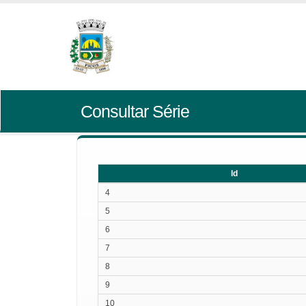
Consultar Série
Id
Id
4
5
6
7
8
9
10