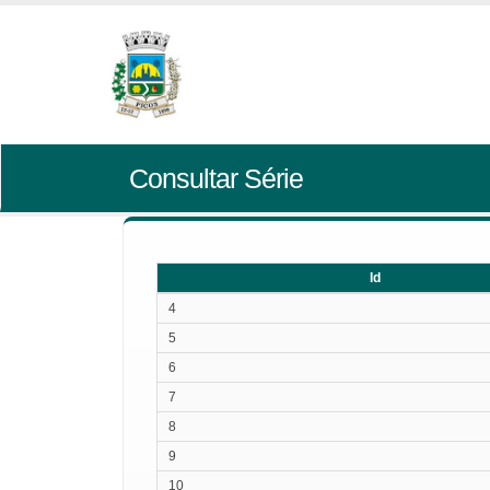
Consultar Série
Id
Id
4
5
6
7
8
9
10