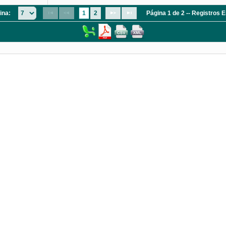
ina:
1
2
Página 1 de 2 -- Registros 