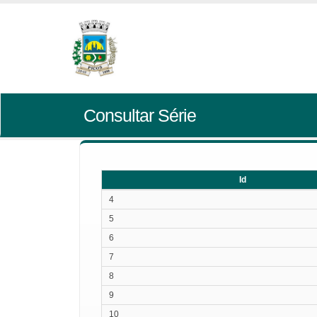
Consultar Série
Id
Id
4
5
6
7
8
9
10