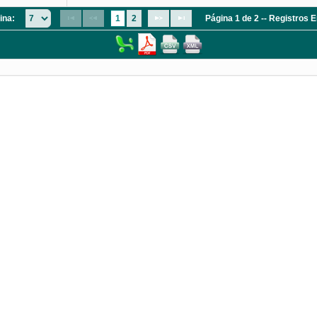
ina:
1
2
Página 1 de 2 -- Registros 