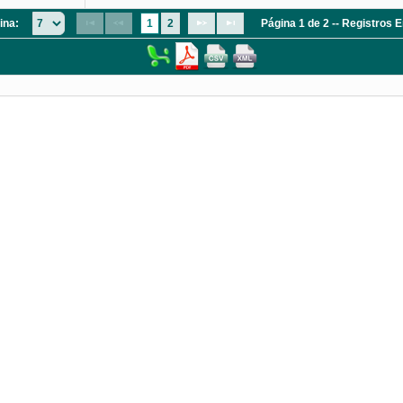
ina:
1
2
Página 1 de 2 -- Registros 