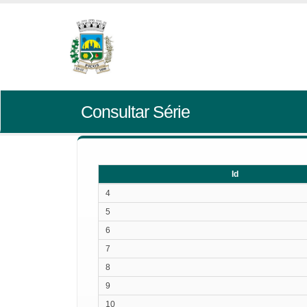
Consultar Série
Id
Id
4
5
6
7
8
9
10