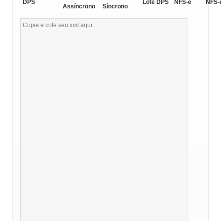
DPS
Lote DPS
NFS-e
NFS-
Assíncrono
Síncrono