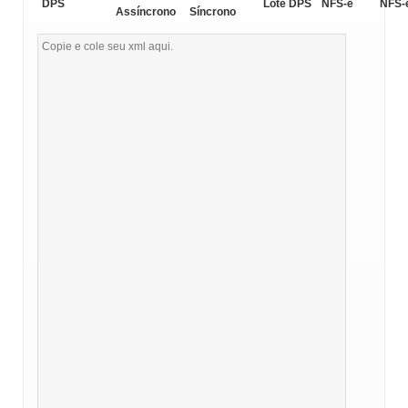
DPS
Lote DPS
NFS-e
NFS-
Assíncrono
Síncrono