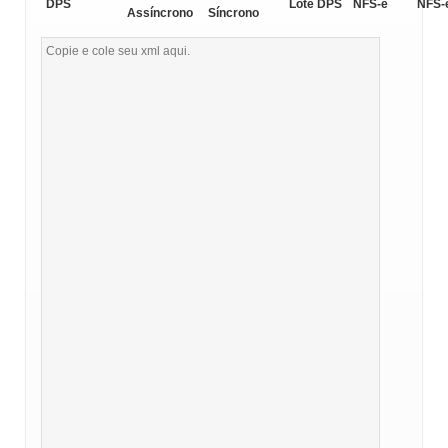
DPS
Lote DPS
NFS-e
NFS-
Assíncrono
Síncrono