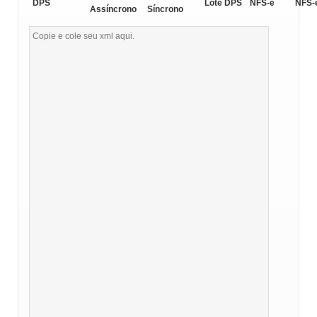
DPS
Lote DPS
NFS-e
NFS-
Assíncrono
Síncrono