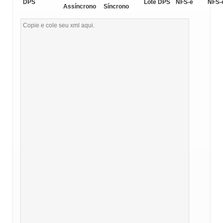
DPS
Lote DPS
NFS-e
NFS-
Assíncrono
Síncrono