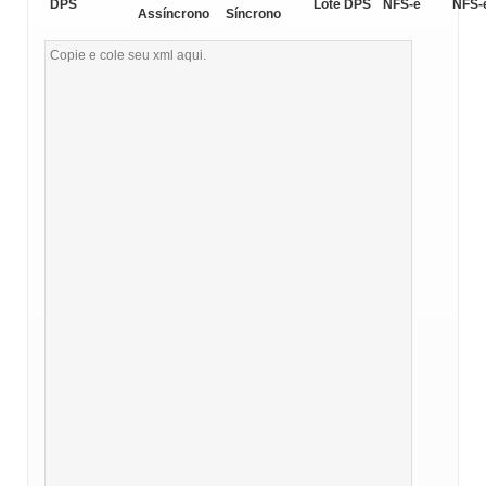
DPS
Lote DPS
NFS-e
NFS-
Assíncrono
Síncrono