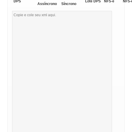
DPS
Lote DPS
NFS-e
NFS-
Assíncrono
Síncrono