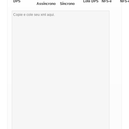
DPS
Lote DPS
NFS-e
NFS-
Assíncrono
Síncrono