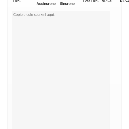
DPS
Lote DPS
NFS-e
NFS-
Assíncrono
Síncrono