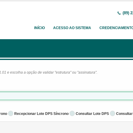
(89) 2
INÍCIO
ACESSO AO SISTEMA
CREDENCIAMENT
1 e escolha a opção de validar "estrutura" ou "assinatura".
rono
Recepcionar Lote DPS Síncrono
Consultar Lote DPS
Consultar