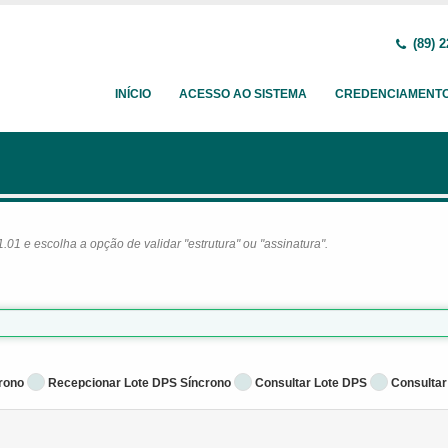
(89) 2
INÍCIO
ACESSO AO SISTEMA
CREDENCIAMENT
1 e escolha a opção de validar "estrutura" ou "assinatura".
rono
Recepcionar Lote DPS Síncrono
Consultar Lote DPS
Consultar