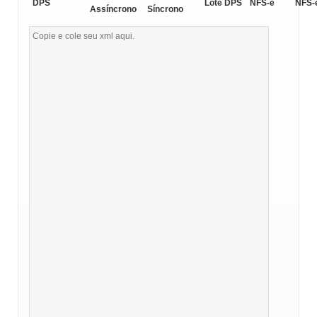
DPS
Lote DPS
NFS-e
NFS-
Assíncrono
Síncrono