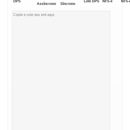
DPS
Lote DPS
NFS-e
NFS-
Assíncrono
Síncrono