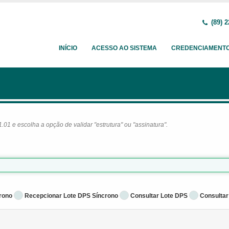
(89) 2
INÍCIO
ACESSO AO SISTEMA
CREDENCIAMENT
1 e escolha a opção de validar "estrutura" ou "assinatura".
rono
Recepcionar Lote DPS Síncrono
Consultar Lote DPS
Consultar