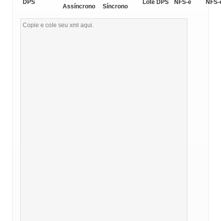
DPS
Lote DPS
NFS-e
NFS-
Assíncrono
Síncrono