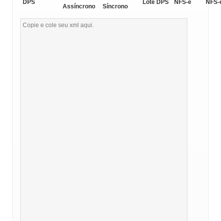
DPS
Lote DPS
NFS-e
NFS-
Assíncrono
Síncrono