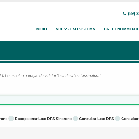
(89) 2
INÍCIO
ACESSO AO SISTEMA
CREDENCIAMENT
1 e escolha a opção de validar "estrutura" ou "assinatura".
rono
Recepcionar Lote DPS Síncrono
Consultar Lote DPS
Consultar