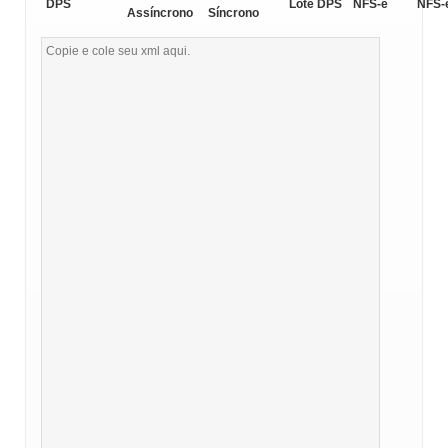
DPS
Lote DPS
NFS-e
NFS-
Assíncrono
Síncrono