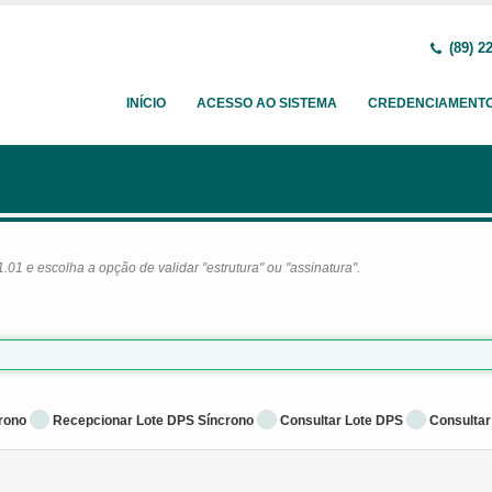
(89) 2
INÍCIO
ACESSO AO SISTEMA
CREDENCIAMENT
1 e escolha a opção de validar "estrutura" ou "assinatura".
rono
Recepcionar Lote DPS Síncrono
Consultar Lote DPS
Consultar