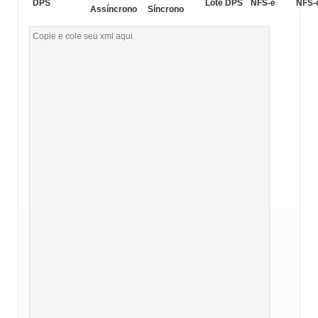
DPS
Lote DPS
NFS-e
NFS-
Assíncrono
Síncrono