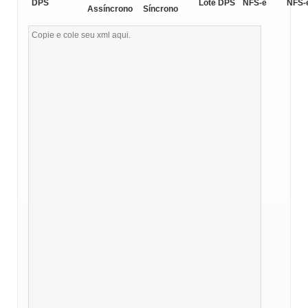
DPS
Lote DPS
NFS-e
NFS-
Assíncrono
Síncrono