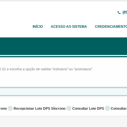
(89
INÍCIO
ACESSO AO SISTEMA
CREDENCIAMENT
1 e escolha a opção de validar "estrutura" ou "assinatura".
rono
Recepcionar Lote DPS Síncrono
Consultar Lote DPS
Consultar