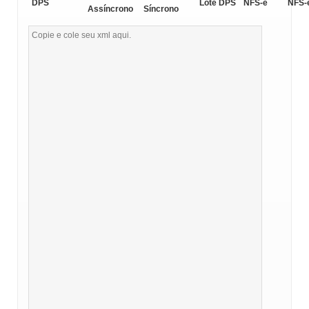
DPS
Lote DPS
NFS-e
NFS-
Assíncrono
Síncrono