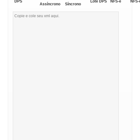
DPS
Lote DPS
NFS-e
NFS-
Assíncrono
Síncrono