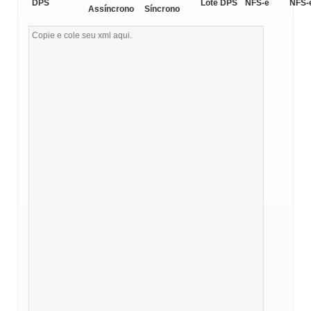
DPS
Lote DPS
NFS-e
NFS-
Assíncrono
Síncrono