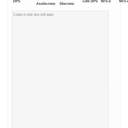
DPS
Lote DPS
NFS-e
NFS-
Assíncrono
Síncrono