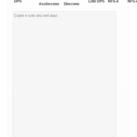
DPS
Lote DPS
NFS-e
NFS-
Assíncrono
Síncrono