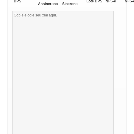
DPS
Lote DPS
NFS-e
NFS-
Assíncrono
Síncrono