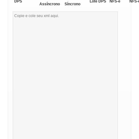
DPS
Lote DPS
NFS-e
NFS-
Assíncrono
Síncrono